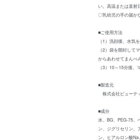
い。高温または直射
〇乳幼児の手の届か
■ご使用方法
（1）洗顔後、水気
（2）袋を開封して
からあわせてまんべ
（3）10～15分後
■製造元
株式会社ビューテ
■成分
水、BG、PEG-7
ン、ジグリセリン、
ン、ヒアルロン酸Na