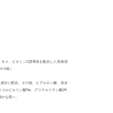
・キメ。ビタミンC誘導体を配合した高保湿
l×5枚）
主成分に配合。その他、ヒアルロン酸、加水
コルビルリン酸Na、グリチルリチン酸2K
細かな肌へ。