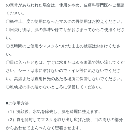
の異常があらわれた場合は、使用をやめ、皮膚科専門医へご相談
ください。
〇衛生上、度ご使用になったマスクの再便用はお控えください。
〇日焼け後は、肌の赤味やほてりがおさまってからご使用くださ
い。
〇長時間のご使用やマスクをつけたままの就寝はおさけくださ
い。
〇目に入ったときは、すぐに水またはぬるま湯で洗い流してくだ
さい。シートは水に溶けないのでトイレ等に流さないでくださ
い。高温または直射日光のあたる場所に保管しないでください。
〇乳幼児の手の届かないところに保管してください。
■ご使用方法
（1）洗顔後、水気を除去し、肌を綺麗に整えます。
（2）袋を開封してマスクを取り出し広げた後、目の周りの部分
からあわせてまんべんなく密着させます。