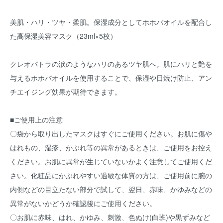
美肌・ハリ・ツヤ・柔肌。保湿成分としてホホバオイルを配合し
た高保湿美容マスク（23ml×5枚）
クレオパトラの涙のようなハリのあるツヤ肌へ。肌にハリと艶を
与えるホホバオイルを使用することで、保湿や日焼け防止、アン
チエイジング効果が期待できます。
■ご使用上の注意
〇袋から取り出したマスクはすぐにご使用ください。お肌に傷や
はれもの、湿疹、かぶれ等の異常があるときは、ご使用をお控え
ください。お肌に異常が生じていないかよく注意してご使用くだ
さい。化粧品にかぶれやすい過敏な体質の方は、ご使用前に腕の
内側などの目立たない部分で試して、翌日、赤味、かゆみなどの
異常がないかどうか確認後にご使用ください。
〇お肌に赤味、はれ、かゆみ、刺激、色ぬけ(白班)や黒ずみなど