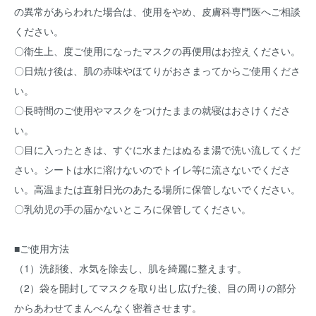
の異常があらわれた場合は、使用をやめ、皮膚科専門医へご相談
ください。
〇衛生上、度ご使用になったマスクの再便用はお控えください。
〇日焼け後は、肌の赤味やほてりがおさまってからご使用くださ
い。
〇長時間のご使用やマスクをつけたままの就寝はおさけくださ
い。
〇目に入ったときは、すぐに水またはぬるま湯で洗い流してくだ
さい。シートは水に溶けないのでトイレ等に流さないでくださ
い。高温または直射日光のあたる場所に保管しないでください。
〇乳幼児の手の届かないところに保管してください。
■ご使用方法
（1）洗顔後、水気を除去し、肌を綺麗に整えます。
（2）袋を開封してマスクを取り出し広げた後、目の周りの部分
からあわせてまんべんなく密着させます。